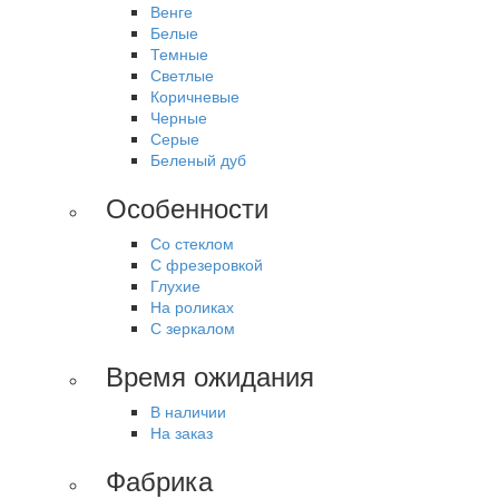
Венге
Белые
Темные
Светлые
Коричневые
Черные
Серые
Беленый дуб
Особенности
Со стеклом
С фрезеровкой
Глухие
На роликах
С зеркалом
Время ожидания
В наличии
На заказ
Фабрика