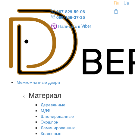
Ru
Ua
067-829-59-06
099-156-37-35
Написать в Viber
Межкомнатные двери
Материал
Деревянные
МДФ
Шпонированные
Экошпон
Ламинированные
Крашеные