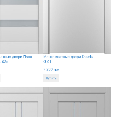
атные двери Папа
Межкомнатные двери Dooris
L-02с
G 01
н
7 230
грн
Купить