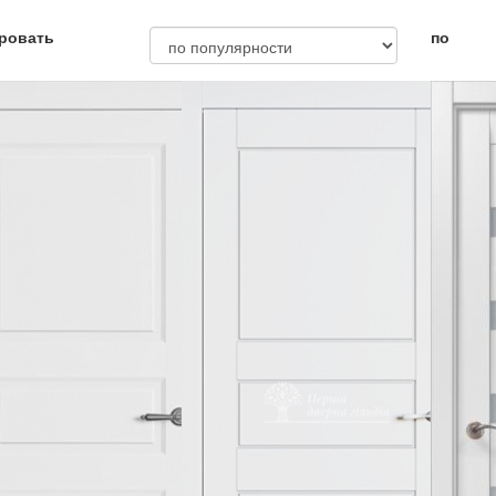
ровать
по
емя ожидания
заказ