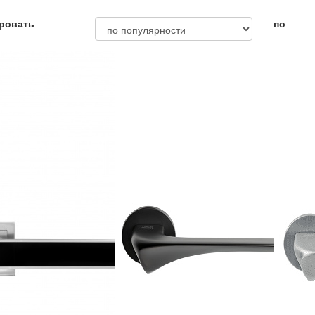
ровать
по