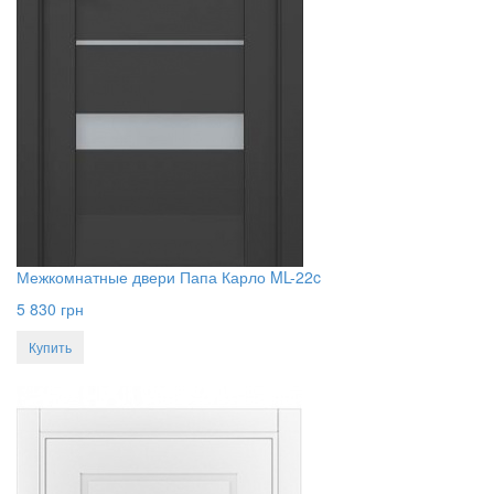
Межкомнатные двери Папа Карло ML-22c
5 830
грн
Купить