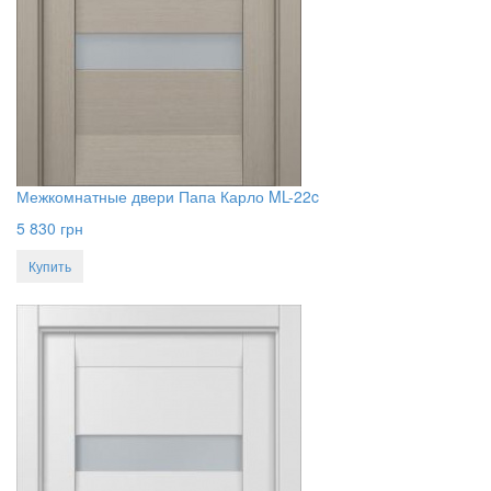
Межкомнатные двери Папа Карло ML-22c
5 830
грн
Купить