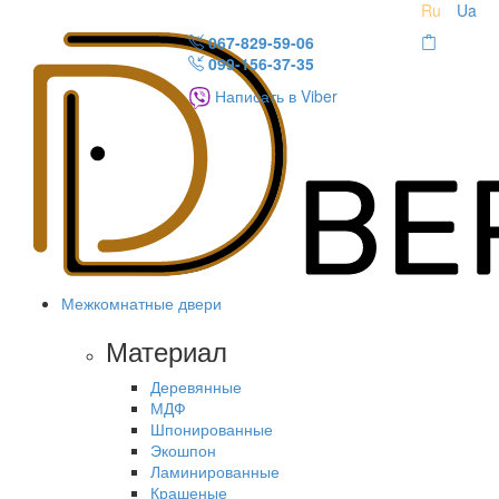
Ru
Ua
067-829-59-06
099-156-37-35
Написать в Viber
Межкомнатные двери
Материал
Деревянные
МДФ
Шпонированные
Экошпон
Ламинированные
Крашеные