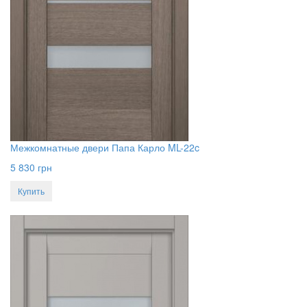
Межкомнатные двери Папа Карло ML-22c
5 830
грн
Купить