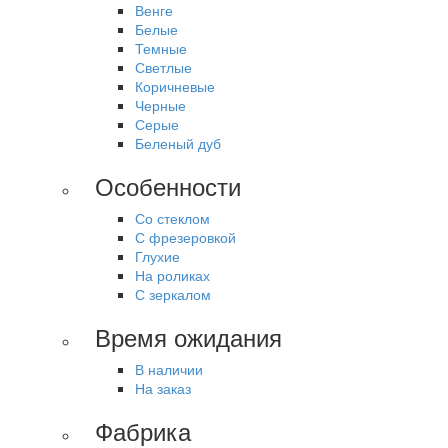
Венге
Белые
Темные
Светлые
Коричневые
Черные
Серые
Беленый дуб
Особенности
Со стеклом
С фрезеровкой
Глухие
На роликах
С зеркалом
Время ожидания
В наличии
На заказ
Фабрика