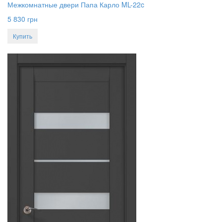
Межкомнатные двери Папа Карло ML-22c
5 830
грн
Купить