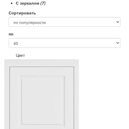
С зеркалом
(7)
Сортировать
по
Цвет
Венге
Белые
Темные
Светлые
Коричневые
Беленый дуб
Черные