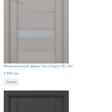
Межкомнатные двери Папа Карло ML-22c
5 830
грн
Купить