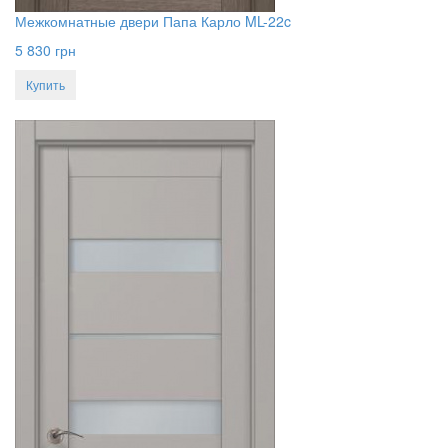
Межкомнатные двери Папа Карло ML-22c
5 830
грн
Купить