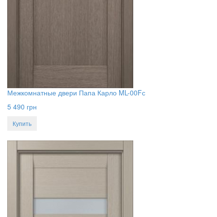
Межкомнатные двери Папа Карло ML-00Fс
5 490
грн
Купить