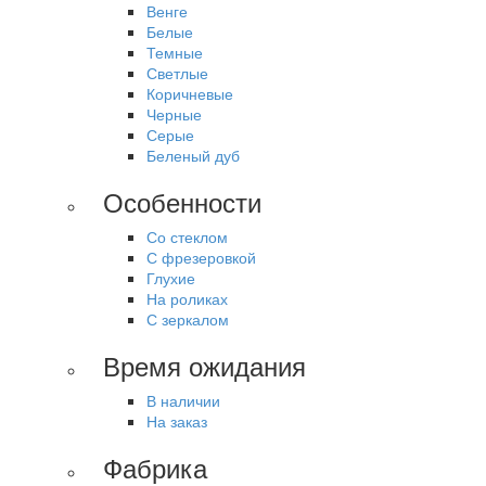
Венге
Белые
Темные
Светлые
Коричневые
Черные
Серые
Беленый дуб
Особенности
Со стеклом
С фрезеровкой
Глухие
На роликах
С зеркалом
Время ожидания
В наличии
На заказ
Фабрика