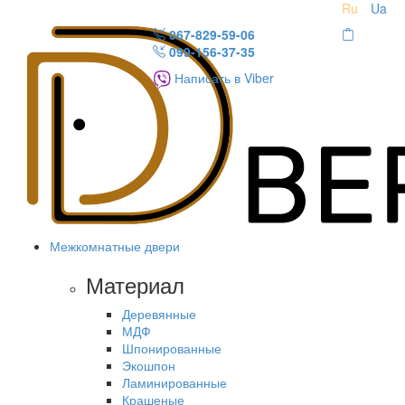
Ru
Ua
067-829-59-06
099-156-37-35
Написать в Viber
Межкомнатные двери
Материал
Деревянные
МДФ
Шпонированные
Экошпон
Ламинированные
Крашеные