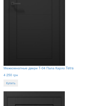
Межкомнатные двери T-04 Папа Карло Tetra
4 250
грн
Купить