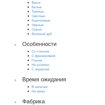
Венге
Белые
Темные
Светлые
Коричневые
Черные
Серые
Беленый дуб
Особенности
Со стеклом
С фрезеровкой
Глухие
На роликах
С зеркалом
Время ожидания
В наличии
На заказ
Фабрика