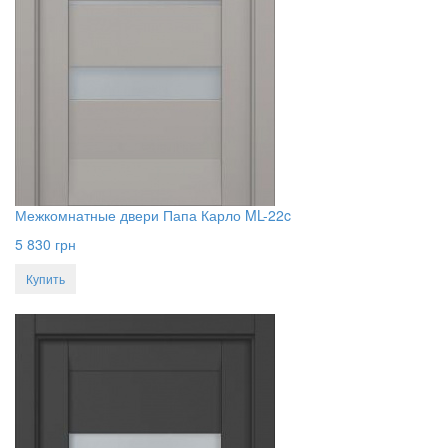
Межкомнатные двери Папа Карло ML-22c
5 830
грн
Купить