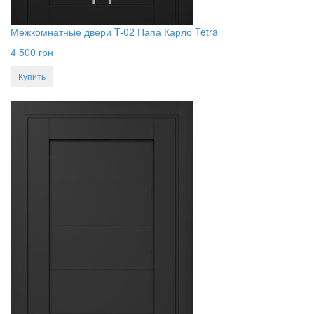
Межкомнатные двери T-02 Папа Карло Tetra
4 500
грн
Купить