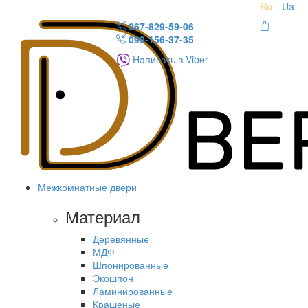
Ru
Ua
067-829-59-06
099-156-37-35
Написать в Viber
Межкомнатные двери
Материал
Деревянные
МДФ
Шпонированные
Экошпон
Ламинированные
Крашеные