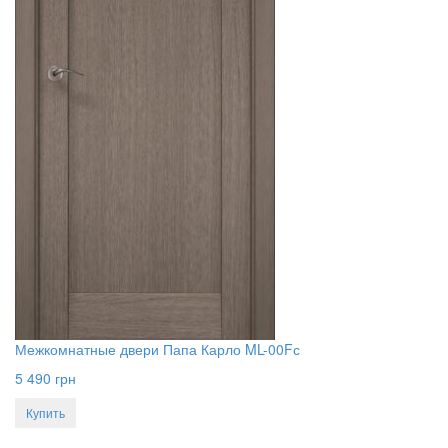
Межкомнатные двери Папа Карло ML-00Fс
5 490
грн
Купить