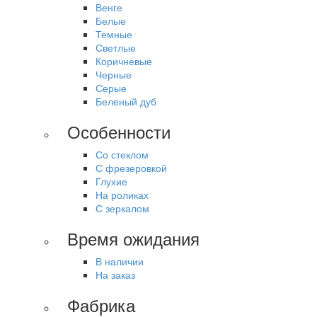
Венге
Белые
Темные
Светлые
Коричневые
Черные
Серые
Беленый дуб
Особенности
Со стеклом
С фрезеровкой
Глухие
На роликах
С зеркалом
Время ожидания
В наличии
На заказ
Фабрика