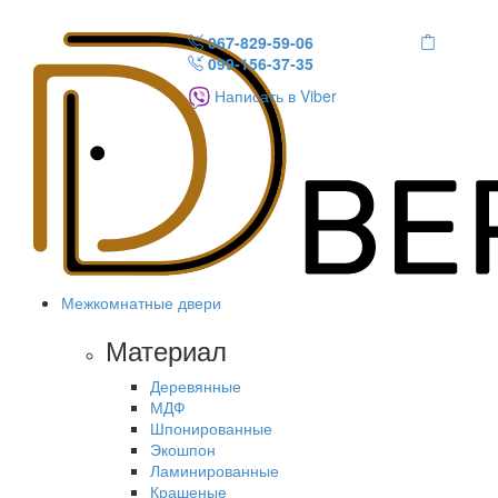
067-829-59-06
099-156-37-35
Написать в Viber
Межкомнатные двери
Материал
Деревянные
МДФ
Шпонированные
Экошпон
Ламинированные
Крашеные