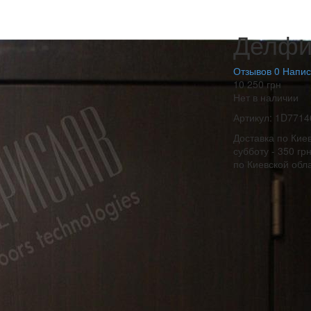
Делф
Отзывов 0
Напис
10 250
грн
Нет в наличии
Артикул:
1D7714
Доставка по Киев
субботу - 350 гр
по Киевской обл