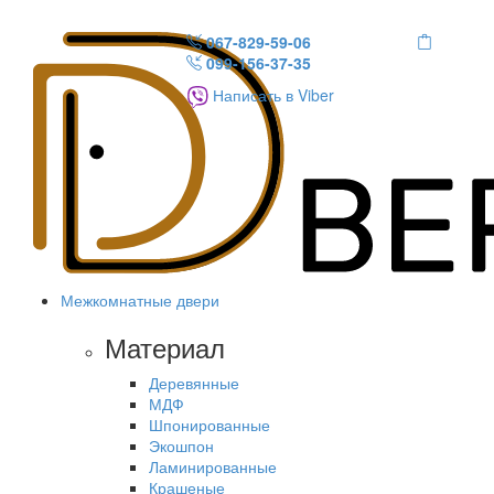
067-829-59-06
099-156-37-35
Написать в Viber
Межкомнатные двери
Материал
Деревянные
МДФ
Шпонированные
Экошпон
Ламинированные
Крашеные