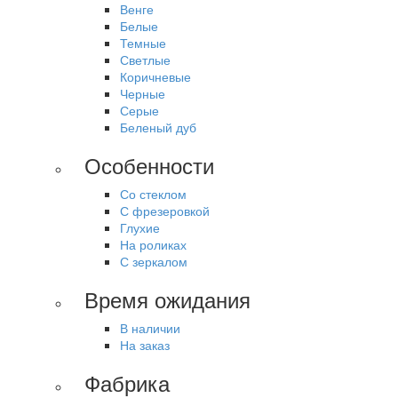
Венге
Белые
Темные
Светлые
Коричневые
Черные
Серые
Беленый дуб
Особенности
Со стеклом
С фрезеровкой
Глухие
На роликах
С зеркалом
Время ожидания
В наличии
На заказ
Фабрика