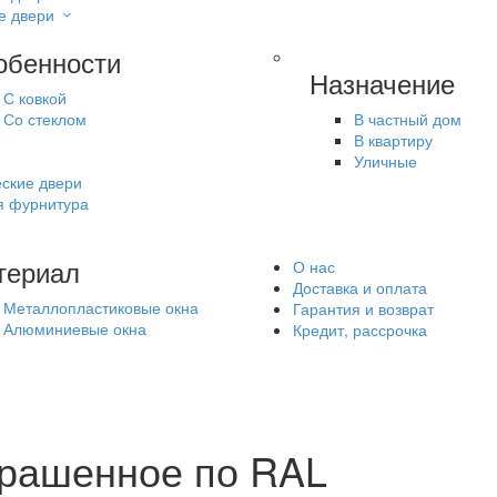
е двери
обенности
Назначение
С ковкой
Со стеклом
В частный дом
В квартиру
Уличные
ские двери
я фурнитура
териал
О нас
Доставка и оплата
Металлопластиковые окна
Гарантия и возврат
Алюминиевые окна
Кредит, рассрочка
крашенное по RAL