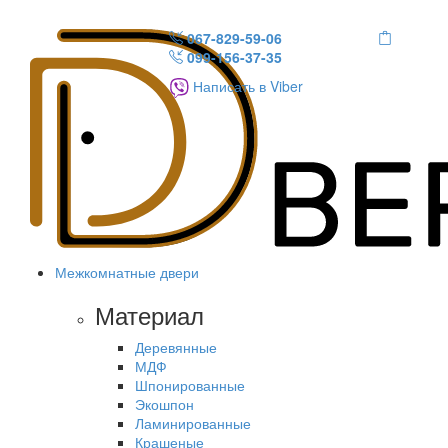
067-829-59-06
099-156-37-35
Написать в Viber
Межкомнатные двери
Материал
Деревянные
МДФ
Шпонированные
Экошпон
Ламинированные
Крашеные