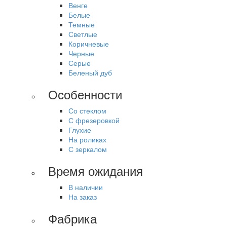
Венге
Белые
Темные
Светлые
Коричневые
Черные
Серые
Беленый дуб
Особенности
Со стеклом
С фрезеровкой
Глухие
На роликах
С зеркалом
Время ожидания
В наличии
На заказ
Фабрика