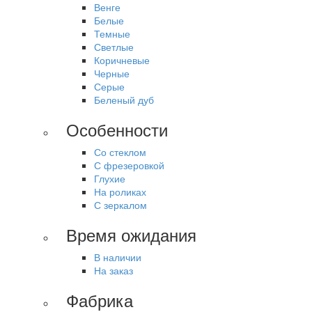
Венге
Белые
Темные
Светлые
Коричневые
Черные
Серые
Беленый дуб
Особенности
Со стеклом
С фрезеровкой
Глухие
На роликах
С зеркалом
Время ожидания
В наличии
На заказ
Фабрика