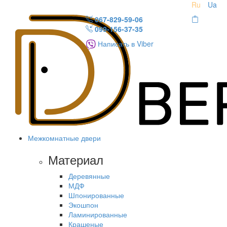
Ru
Ua
067-829-59-06
099-156-37-35
Написать в Viber
Межкомнатные двери
Материал
Деревянные
МДФ
Шпонированные
Экошпон
Ламинированные
Крашеные