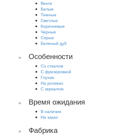
Венге
Белые
Темные
Светлые
Коричневые
Черные
Серые
Беленый дуб
Особенности
Со стеклом
С фрезеровкой
Глухие
На роликах
С зеркалом
Время ожидания
В наличии
На заказ
Фабрика