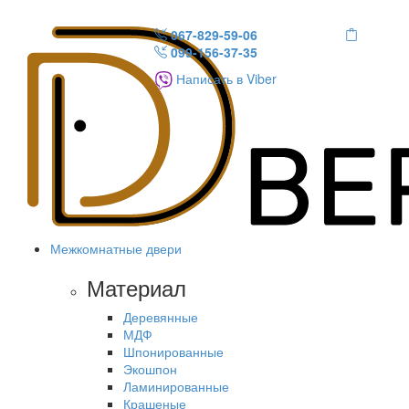
067-829-59-06
099-156-37-35
Написать в Viber
Межкомнатные двери
Материал
Деревянные
МДФ
Шпонированные
Экошпон
Ламинированные
Крашеные