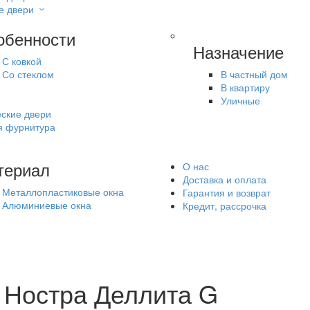
е двери
обенности
Назначение
С ковкой
Со стеклом
В частный дом
В квартиру
Уличные
ские двери
я фурнитура
териал
О нас
Доставка и оплата
Металлопластиковые окна
Гарантия и возврат
Алюминиевые окна
Кредит, рассрочка
 Ностра Деллита G