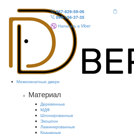
067-829-59-06
099-156-37-35
Написать в Viber
Межкомнатные двери
Материал
Деревянные
МДФ
Шпонированные
Экошпон
Ламинированные
Крашеные