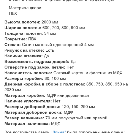
Материал двери:
ПВХ
Высота полотен:
2000 мм
Ширина полотен:
600, 700, 800, 900 мм
Толщина полотен:
34 мм
Покрытие:
ПВХ
Стекло:
Сатин матовый односторонний 4 мм
Рисунок на стекле:
Есть
Наличие штапика:
Да
Возможность подреза дверей:
Да
Отверстие под замок, петли:
Нет
Наполнитель полотна:
Сотовый картон и филенки из МДФ
Размеры коробки:
80, 100 мм
Дверная коробка в сборе с полотном:
650, 750, 850, 950 на
2030 мм
Материал коробки:
МДФ или деревянная
Наличие уплотнителя:
Нет
Размеры доборной доски:
120, 150, 250 мм
Материал доборной доски:
МДФ
Размер наличника:
70 мм полукруглый или прямой
Материал наличника:
МДФ
Все достоинства двери
"Донна"
были дополнены еще одним: