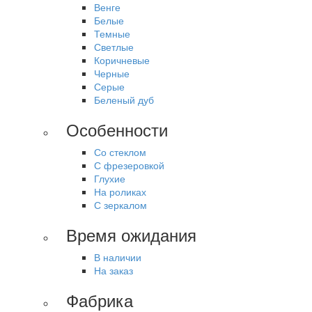
Венге
Белые
Темные
Светлые
Коричневые
Черные
Серые
Беленый дуб
Особенности
Со стеклом
С фрезеровкой
Глухие
На роликах
С зеркалом
Время ожидания
В наличии
На заказ
Фабрика