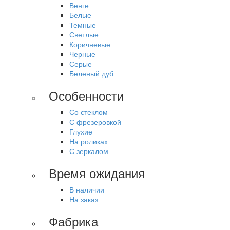
Венге
Белые
Темные
Светлые
Коричневые
Черные
Серые
Беленый дуб
Особенности
Со стеклом
С фрезеровкой
Глухие
На роликах
С зеркалом
Время ожидания
В наличии
На заказ
Фабрика