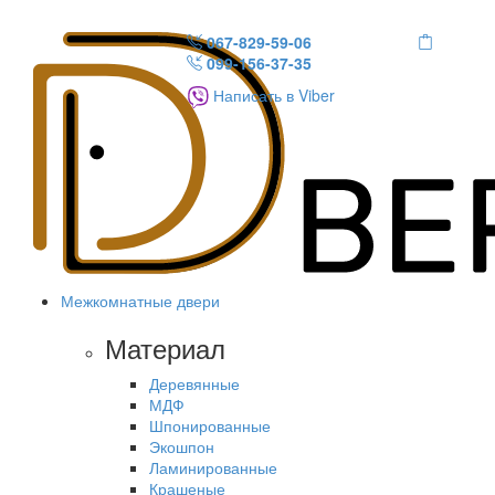
067-829-59-06
099-156-37-35
Написать в Viber
Межкомнатные двери
Материал
Деревянные
МДФ
Шпонированные
Экошпон
Ламинированные
Крашеные