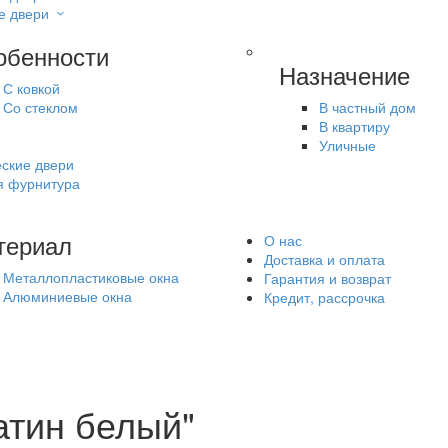
е двери
обенности
Назначение
С ковкой
Со стеклом
В частный дом
В квартиру
Уличные
ские двери
я фурнитура
териал
О нас
Доставка и оплата
Металлопластиковые окна
Гарантия и возврат
Алюминиевые окна
Кредит, рассрочка
атин белый"