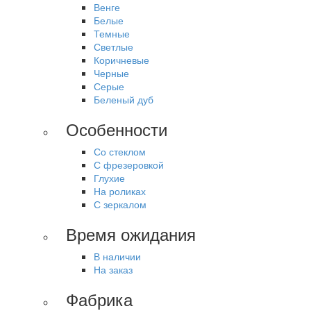
Венге
Белые
Темные
Светлые
Коричневые
Черные
Серые
Беленый дуб
Особенности
Со стеклом
С фрезеровкой
Глухие
На роликах
С зеркалом
Время ожидания
В наличии
На заказ
Фабрика