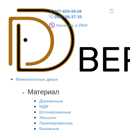
067-829-59-06
099-156-37-35
Написать в Viber
Межкомнатные двери
Материал
Деревянные
МДФ
Шпонированные
Экошпон
Ламинированные
Крашеные