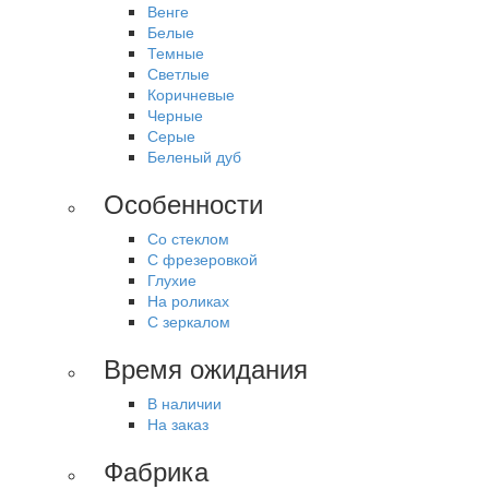
Венге
Белые
Темные
Светлые
Коричневые
Черные
Серые
Беленый дуб
Особенности
Со стеклом
С фрезеровкой
Глухие
На роликах
С зеркалом
Время ожидания
В наличии
На заказ
Фабрика