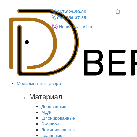
067-829-59-06
099-156-37-35
Написать в Viber
Межкомнатные двери
Материал
Деревянные
МДФ
Шпонированные
Экошпон
Ламинированные
Крашеные