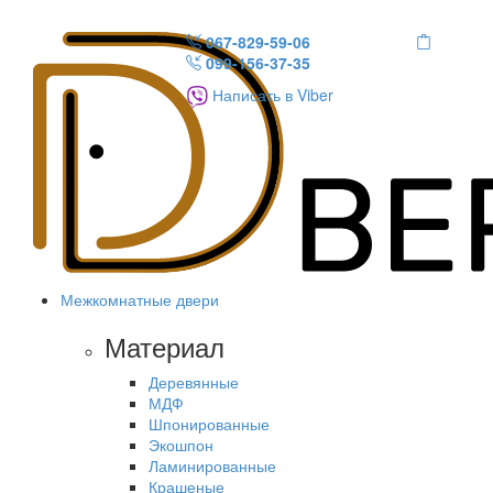
067-829-59-06
099-156-37-35
Написать в Viber
Межкомнатные двери
Материал
Деревянные
МДФ
Шпонированные
Экошпон
Ламинированные
Крашеные