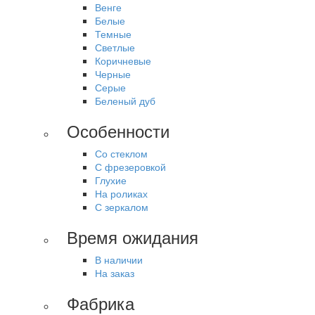
Венге
Белые
Темные
Светлые
Коричневые
Черные
Серые
Беленый дуб
Особенности
Со стеклом
С фрезеровкой
Глухие
На роликах
С зеркалом
Время ожидания
В наличии
На заказ
Фабрика