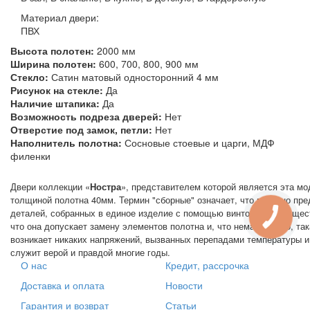
Материал двери:
ПВХ
Высота полотен:
2000 мм
Ширина полотен:
600, 700, 800, 900 мм
Стекло:
Сатин матовый односторонний 4 мм
Рисунок на стекле:
Да
Наличие штапика:
Да
Возможность подреза дверей:
Нет
Отверстие под замок, петли:
Нет
Наполнитель полотна:
Сосновые стоевые и царги, МДФ
филенки
Двери коллекции «
Ностра
», представителем которой является эта мод
толщиной полотна 40мм. Термин "сборные" означает, что полотно пр
деталей, собранных в единое изделие с помощью винтов. Преимущест
что она допускает замену элементов полотна и, что немаловажно, так
возникает никаких напряжений, вызванных перепадами температуры и
служит верой и правдой многие годы.
О нас
Кредит, рассрочка
Доставка и оплата
Новости
Гарантия и возврат
Статьи