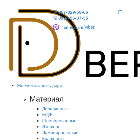
067-829-59-06
099-156-37-35
Написать в Viber
Межкомнатные двери
Материал
Деревянные
МДФ
Шпонированные
Экошпон
Ламинированные
Крашеные