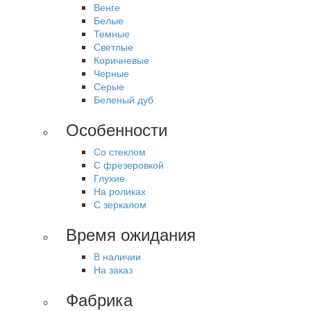
Венге
Белые
Темные
Светлые
Коричневые
Черные
Серые
Беленый дуб
Особенности
Со стеклом
С фрезеровкой
Глухие
На роликах
С зеркалом
Время ожидания
В наличии
На заказ
Фабрика