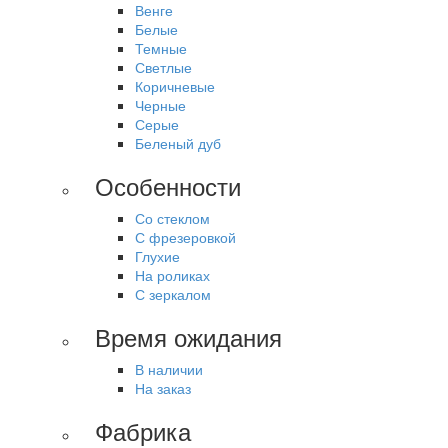
Венге
Белые
Темные
Светлые
Коричневые
Черные
Серые
Беленый дуб
Особенности
Со стеклом
С фрезеровкой
Глухие
На роликах
С зеркалом
Время ожидания
В наличии
На заказ
Фабрика