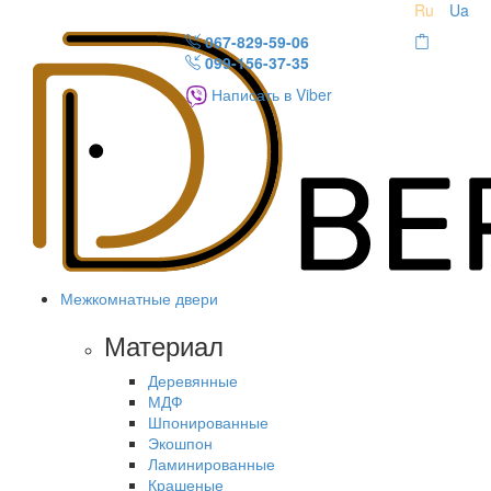
Ru
Ua
067-829-59-06
099-156-37-35
Написать в Viber
Межкомнатные двери
Материал
Деревянные
МДФ
Шпонированные
Экошпон
Ламинированные
Крашеные