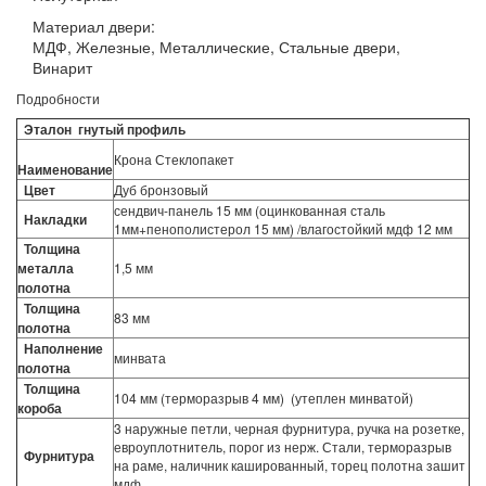
Материал двери:
МДФ, Железные, Металлические, Стальные двери,
Винарит
Подробности
Эталон гнутый профиль
Крона Стеклопакет
Наименование
Цвет
Дуб бронзовый
сендвич-панель 15 мм (оцинкованная сталь
Накладки
1мм+пенополистерол 15 мм) /влагостойкий мдф 12 мм
Толщина
металла
1,5 мм
полотна
Толщина
83 мм
полотна
Наполнение
минвата
полотна
Толщина
104 мм (терморазрыв 4 мм) (утеплен минватой)
короба
3 наружные петли, черная фурнитура, ручка на розетке,
евроуплотнитель, порог из нерж. Стали, терморазрыв
Фурнитура
на раме, наличник кашированный, торец полотна зашит
мдф