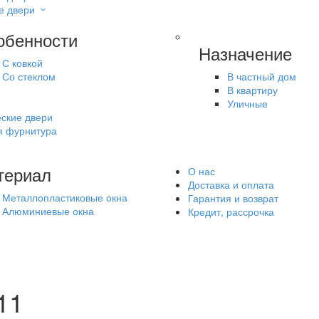
е двери
обенности
Назначение
С ковкой
Со стеклом
В частный дом
В квартиру
Уличные
ские двери
я фурнитура
териал
О нас
Доставка и оплата
Металлопластиковые окна
Гарантия и возврат
Алюминиевые окна
Кредит, рассрочка
11