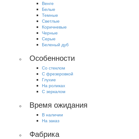
Венге
Белые
Темные
Светлые
Коричневые
Черные
Серые
Беленый дуб
Особенности
Со стеклом
С фрезеровкой
Глухие
На роликах
С зеркалом
Время ожидания
В наличии
На заказ
Фабрика