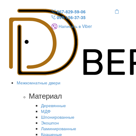
067-829-59-06
099-156-37-35
Написать в Viber
Межкомнатные двери
Материал
Деревянные
МДФ
Шпонированные
Экошпон
Ламинированные
Крашеные