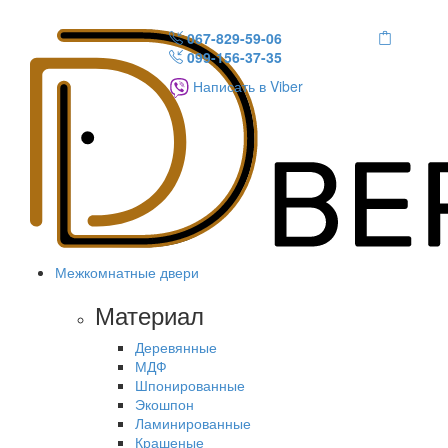
067-829-59-06
099-156-37-35
Написать в Viber
Межкомнатные двери
Материал
Деревянные
МДФ
Шпонированные
Экошпон
Ламинированные
Крашеные