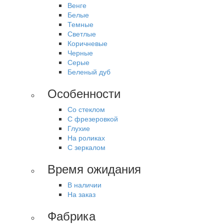
Венге
Белые
Темные
Светлые
Коричневые
Черные
Серые
Беленый дуб
Особенности
Со стеклом
С фрезеровкой
Глухие
На роликах
С зеркалом
Время ожидания
В наличии
На заказ
Фабрика