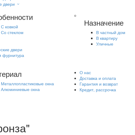
е двери
обенности
Назначение
С ковкой
Со стеклом
В частный дом
В квартиру
Уличные
ские двери
я фурнитура
териал
О нас
Доставка и оплата
Металлопластиковые окна
Гарантия и возврат
Алюминиевые окна
Кредит, рассрочка
ронза"