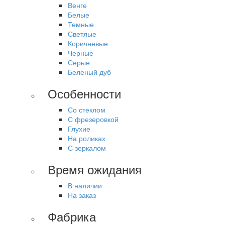
Венге
Белые
Темные
Светлые
Коричневые
Черные
Серые
Беленый дуб
Особенности
Со стеклом
С фрезеровкой
Глухие
На роликах
С зеркалом
Время ожидания
В наличии
На заказ
Фабрика