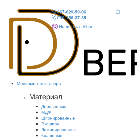
067-829-59-06
099-156-37-35
Написать в Viber
Межкомнатные двери
Материал
Деревянные
МДФ
Шпонированные
Экошпон
Ламинированные
Крашеные