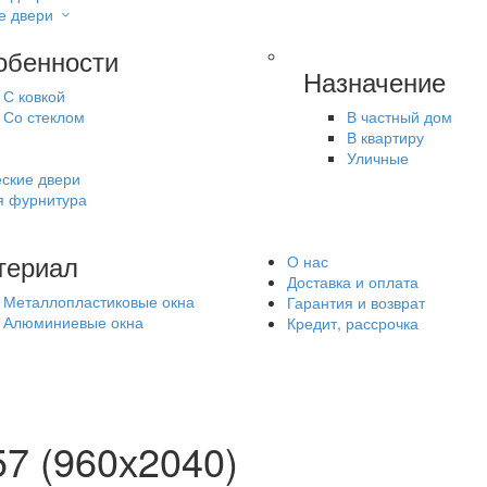
е двери
обенности
Назначение
С ковкой
Со стеклом
В частный дом
В квартиру
Уличные
ские двери
я фурнитура
териал
О нас
Доставка и оплата
Металлопластиковые окна
Гарантия и возврат
Алюминиевые окна
Кредит, рассрочка
7 (960х2040)