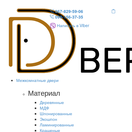
067-829-59-06
099-156-37-35
Написать в Viber
Межкомнатные двери
Материал
Деревянные
МДФ
Шпонированные
Экошпон
Ламинированные
Крашеные