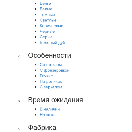
Венге
Белые
Темные
Светлые
Коричневые
Черные
Серые
Беленый дуб
Особенности
Со стеклом
С фрезеровкой
Глухие
На роликах
С зеркалом
Время ожидания
В наличии
На заказ
Фабрика