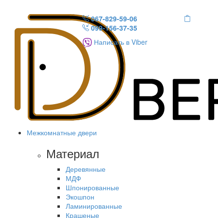
067-829-59-06
099-156-37-35
Написать в Viber
Межкомнатные двери
Материал
Деревянные
МДФ
Шпонированные
Экошпон
Ламинированные
Крашеные