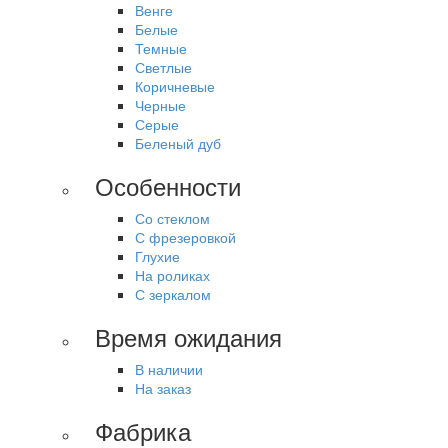
Венге
Белые
Темные
Светлые
Коричневые
Черные
Серые
Беленый дуб
Особенности
Со стеклом
С фрезеровкой
Глухие
На роликах
С зеркалом
Время ожидания
В наличии
На заказ
Фабрика