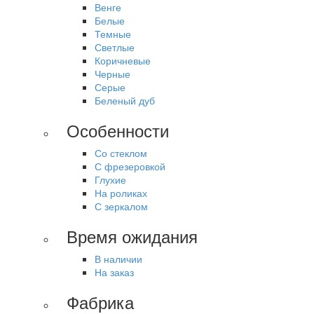
Венге
Белые
Темные
Светлые
Коричневые
Черные
Серые
Беленый дуб
Особенности
Со стеклом
С фрезеровкой
Глухие
На роликах
С зеркалом
Время ожидания
В наличии
На заказ
Фабрика