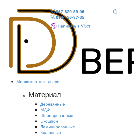
067-829-59-06
099-156-37-35
Написать в Viber
Межкомнатные двери
Материал
Деревянные
МДФ
Шпонированные
Экошпон
Ламинированные
Крашеные