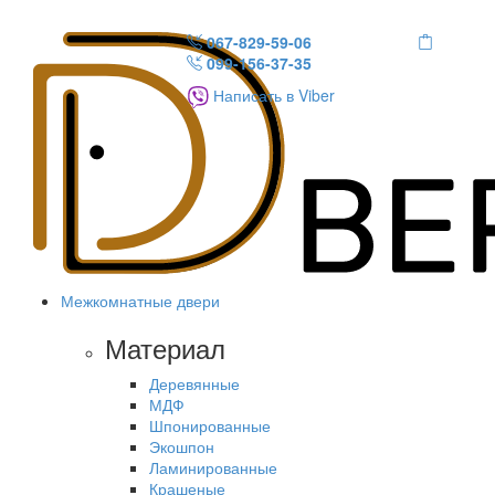
067-829-59-06
099-156-37-35
Написать в Viber
Межкомнатные двери
Материал
Деревянные
МДФ
Шпонированные
Экошпон
Ламинированные
Крашеные