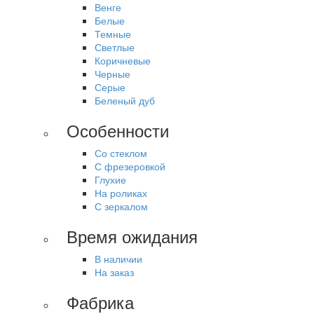
Венге
Белые
Темные
Светлые
Коричневые
Черные
Серые
Беленый дуб
Особенности
Со стеклом
С фрезеровкой
Глухие
На роликах
С зеркалом
Время ожидания
В наличии
На заказ
Фабрика