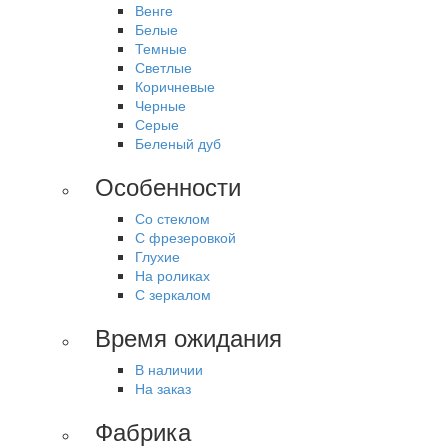
Венге
Белые
Темные
Светлые
Коричневые
Черные
Серые
Беленый дуб
Особенности
Со стеклом
С фрезеровкой
Глухие
На роликах
С зеркалом
Время ожидания
В наличии
На заказ
Фабрика