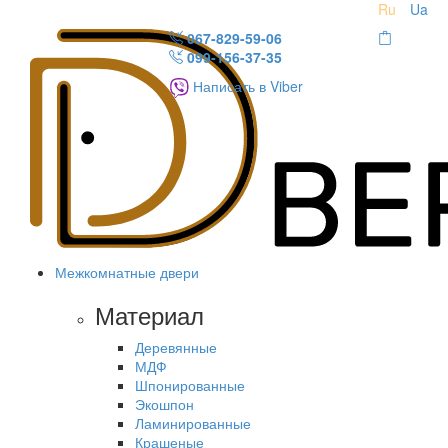
Ru
Ua
067-829-59-06
099-156-37-35
Написать в Viber
Межкомнатные двери
Материал
Деревянные
МДФ
Шпонированные
Экошпон
Ламинированные
Крашеные