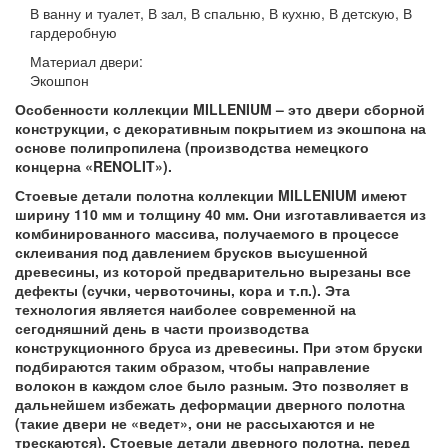
В ванну и туалет, В зал, В спальню, В кухню, В детскую, В
гардеробную
Материал двери:
Экошпон
Особенности коллекции MILLENIUM – это двери сборной
конструкции, с декоративным покрытием из экошпона на
основе полипропилена (производства немецкого
концерна «RENOLIT»).
Стоевые детали полотна коллекции MILLENIUM имеют
ширину 110 мм и толщину 40 мм. Они изготавливается из
комбинированного массива, получаемого в процессе
склеивания под давлением брусков высушенной
древесины, из которой предварительно вырезаны все
дефекты (сучки, червоточины, кора и т.п.). Эта
технология является наиболее современной на
сегодняшний день в части производства
конструкционного бруса из древесины. При этом бруски
подбираются таким образом, чтобы направление
волокон в каждом слое было разным. Это позволяет в
дальнейшем избежать деформации дверного полотна
(такие двери не «ведет», они не рассыхаются и не
трескаются). Стоевые детали дверного полотна, перед