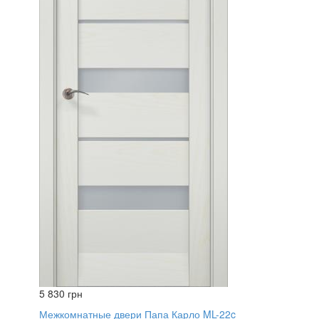
5 830 грн
Межкомнатные двери Папа Карло ML-22c