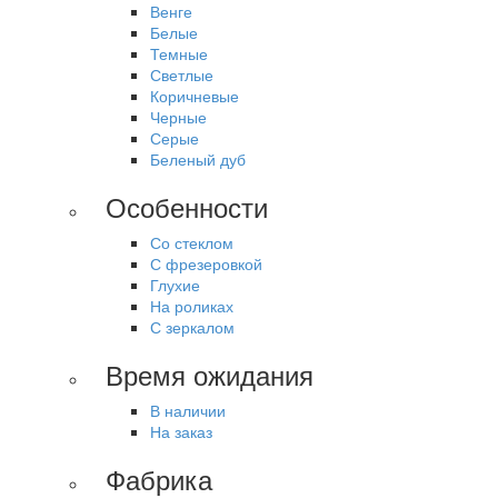
Венге
Белые
Темные
Светлые
Коричневые
Черные
Серые
Беленый дуб
Особенности
Со стеклом
С фрезеровкой
Глухие
На роликах
С зеркалом
Время ожидания
В наличии
На заказ
Фабрика