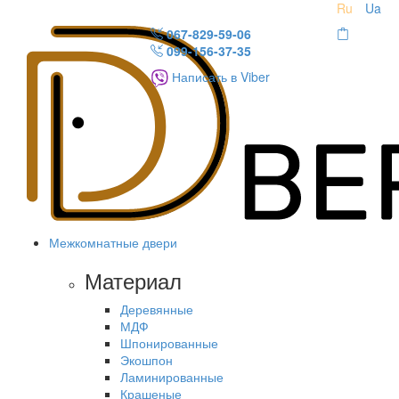
Ru
Ua
067-829-59-06
099-156-37-35
Написать в Viber
Межкомнатные двери
Материал
Деревянные
МДФ
Шпонированные
Экошпон
Ламинированные
Крашеные