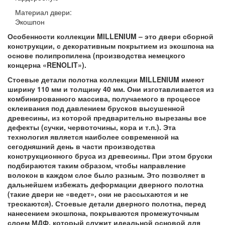
Материал двери:
Экошпон
Особенности коллекции MILLENIUM – это двери сборной
конструкции, с декоративным покрытием из экошпона на
основе полипропилена (производства немецкого
концерна «RENOLIT»).
Стоевые детали полотна коллекции MILLENIUM имеют
ширину 110 мм и толщину 40 мм. Они изготавливается из
комбинированного массива, получаемого в процессе
склеивания под давлением брусков высушенной
древесины, из которой предварительно вырезаны все
дефекты (сучки, червоточины, кора и т.п.). Эта
технология является наиболее современной на
сегодняшний день в части производства
конструкционного бруса из древесины. При этом бруски
подбираются таким образом, чтобы направление
волокон в каждом слое было разным. Это позволяет в
дальнейшем избежать деформации дверного полотна
(такие двери не «ведет», они не рассыхаются и не
трескаются). Стоевые детали дверного полотна, перед
нанесением экошпона, покрываются промежуточным
слоем МДФ, который служит идеальной основой для