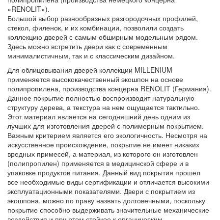
«RENOLIT»).
Большой выбор разнообразных разгородочных профилей,
стекол, филенок, и их комбинации, позволили создать
коллекцию дверей с самым обширным модельным рядом.
Здесь можно встретить двери как с современным
минималистичным, так и с классическим дизайном.
Для облицовывания дверей коллекции MILLENIUM
применяется высококачественный экошпон на основе
полипропилена, производства концерна RENOLIT (Германия).
Данное покрытие полностью воспроизводит натуральную
структуру дерева, а текстура на нем ощущается тактильно.
Этот материал является на сегодняшний день одним из
лучших для изготовления дверей с полимерным покрытием.
Важным критерием является его экологичность. Несмотря на
искусственное происхождение, покрытие не имеет никаких
вредных примесей, а материал, из которого он изготовлен
(полипропилен) применяется в медицинской сфере и в
упаковке продуктов питания. Данный вид покрытия прошел
все необходимые виды сертификации и отличается высокими
эксплуатационными показателями. Двери с покрытием из
экошпона, можно по праву назвать долговечными, поскольку
покрытие способно выдерживать значительные механические
воздействия и при этом стойкое к органическим