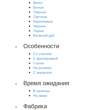
Венге
Белые
Темные
Светлые
Коричневые
Черные
Серые
Беленый дуб
Особенности
Со стеклом
С фрезеровкой
Глухие
На роликах
С зеркалом
Время ожидания
В наличии
На заказ
Фабрика