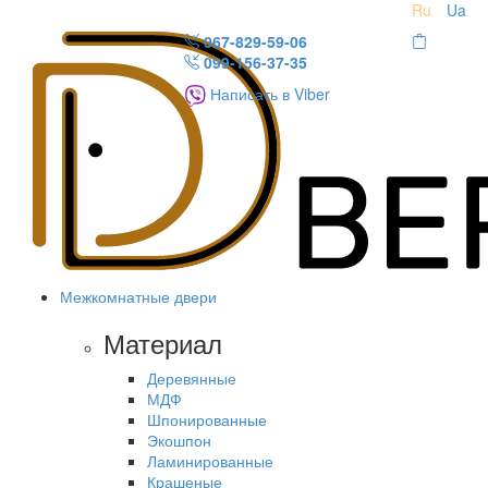
Ru
Ua
067-829-59-06
099-156-37-35
Написать в Viber
Межкомнатные двери
Материал
Деревянные
МДФ
Шпонированные
Экошпон
Ламинированные
Крашеные