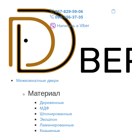
067-829-59-06
099-156-37-35
Написать в Viber
Межкомнатные двери
Материал
Деревянные
МДФ
Шпонированные
Экошпон
Ламинированные
Крашеные