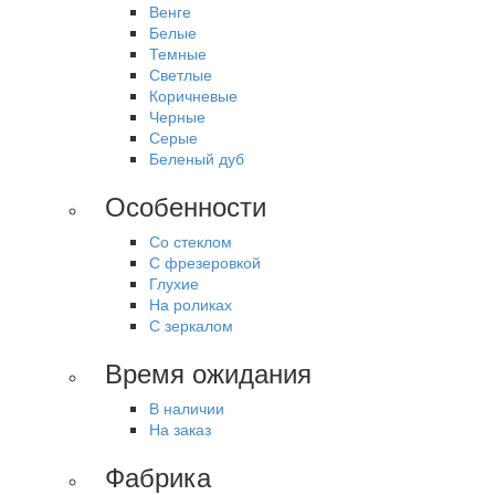
Венге
Белые
Темные
Светлые
Коричневые
Черные
Серые
Беленый дуб
Особенности
Со стеклом
С фрезеровкой
Глухие
На роликах
С зеркалом
Время ожидания
В наличии
На заказ
Фабрика