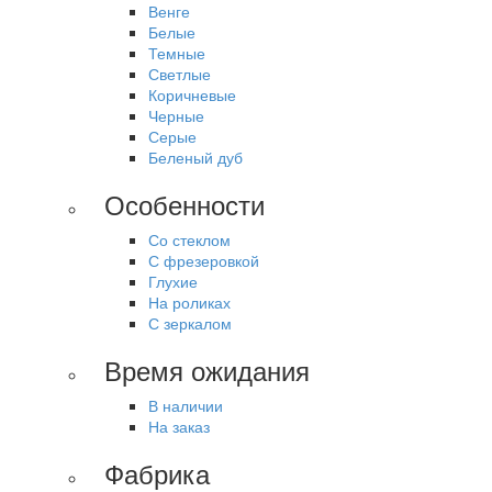
Венге
Белые
Темные
Светлые
Коричневые
Черные
Серые
Беленый дуб
Особенности
Со стеклом
С фрезеровкой
Глухие
На роликах
С зеркалом
Время ожидания
В наличии
На заказ
Фабрика