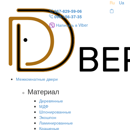
Ru
Ua
067-829-59-06
099-156-37-35
Написать в Viber
Межкомнатные двери
Материал
Деревянные
МДФ
Шпонированные
Экошпон
Ламинированные
Крашеные