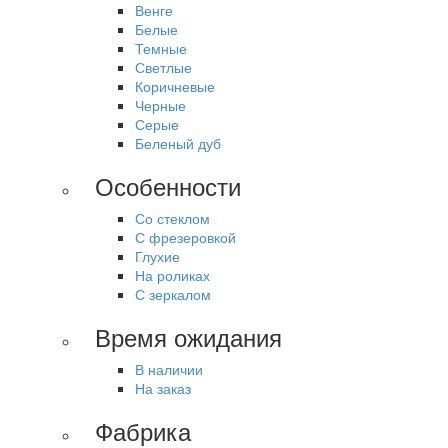
Венге
Белые
Темные
Светлые
Коричневые
Черные
Серые
Беленый дуб
Особенности
Со стеклом
С фрезеровкой
Глухие
На роликах
С зеркалом
Время ожидания
В наличии
На заказ
Фабрика