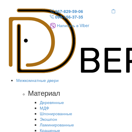
067-829-59-06
099-156-37-35
Написать в Viber
Межкомнатные двери
Материал
Деревянные
МДФ
Шпонированные
Экошпон
Ламинированные
Крашеные