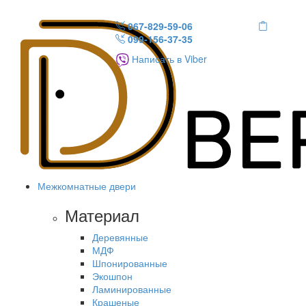
067-829-59-06
099-156-37-35
Написать в Viber
Межкомнатные двери
Материал
Деревянные
МДФ
Шпонированные
Экошпон
Ламинированные
Крашеные