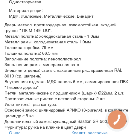
Одностворчатая
Материал двери:
МДФ, Железные, Металлические, Винарит
Дверь металл. противоударная, взломостойкая входной
группы " ПК М 149 DU".
Металл полотна: холоднокатаная сталь - 1,0мм
Металл рамы: холоднокатаная сталь 1,0мм
Толщина коробки: 79 мм
Толщина полотна: 66,5 мм
Заполнение полотна: пенополистирол
Заполнение рамы: минеральная вата
Внешняя отделка: сталь с накатанным рис. крашенная RAL
8019 (ср. шагрень)
Внутренняя отделка: МДФ панель 6 мм, ламинированная ПВХ
"Тиковое дерево"
Петли: металлические с подшипником (шарик) Ø22мм, 2 шт.
Противосъемные ригели с петлевой стороны: 2 шт
Уплотнитель: два контура.
Основной замок: цилиндровый АРИКО (3-ригеля), в комплекте
цилиндр с 5 кл.
Дополнительный замок: сувальдный Bastion SR-500, 5 ключей
Фурнитура: ручка на планке в цвет двери
О нас
Кредит, рассрочка