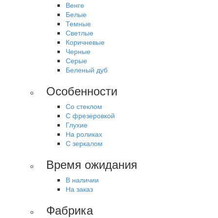
Венге
Белые
Темные
Светлые
Коричневые
Черные
Серые
Беленый дуб
Особенности
Со стеклом
С фрезеровкой
Глухие
На роликах
С зеркалом
Время ожидания
В наличии
На заказ
Фабрика