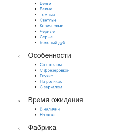
Венге
Белые
Темные
Светлые
Коричневые
Черные
Серые
Беленый дуб
Особенности
Со стеклом
С фрезеровкой
Глухие
На роликах
С зеркалом
Время ожидания
В наличии
На заказ
Фабрика