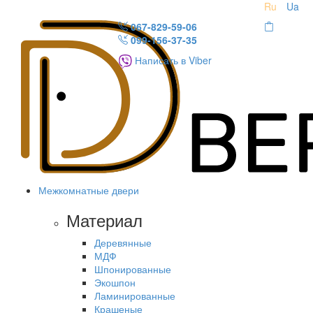
Ru
Ua
067-829-59-06
099-156-37-35
Написать в Viber
Межкомнатные двери
Материал
Деревянные
МДФ
Шпонированные
Экошпон
Ламинированные
Крашеные