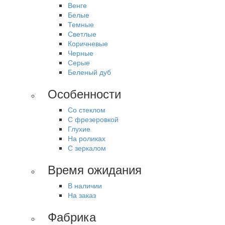
Венге
Белые
Темные
Светлые
Коричневые
Черные
Серые
Беленый дуб
Особенности
Со стеклом
С фрезеровкой
Глухие
На роликах
С зеркалом
Время ожидания
В наличии
На заказ
Фабрика