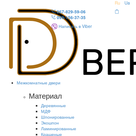
Ru
Ua
067-829-59-06
099-156-37-35
Написать в Viber
Межкомнатные двери
Материал
Деревянные
МДФ
Шпонированные
Экошпон
Ламинированные
Крашеные