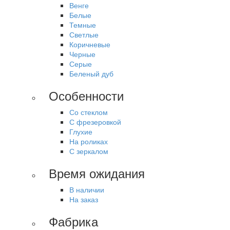
Венге
Белые
Темные
Светлые
Коричневые
Черные
Серые
Беленый дуб
Особенности
Со стеклом
С фрезеровкой
Глухие
На роликах
С зеркалом
Время ожидания
В наличии
На заказ
Фабрика