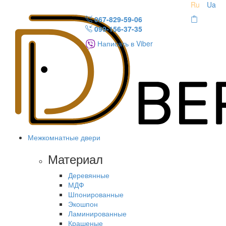
Ru
Ua
067-829-59-06
099-156-37-35
Написать в Viber
Межкомнатные двери
Материал
Деревянные
МДФ
Шпонированные
Экошпон
Ламинированные
Крашеные