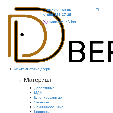
067-829-59-06
099-156-37-35
Написать в Viber
Межкомнатные двери
Материал
Деревянные
МДФ
Шпонированные
Экошпон
Ламинированные
Крашеные