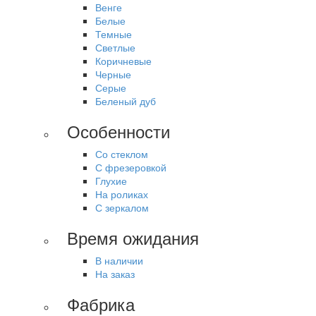
Венге
Белые
Темные
Светлые
Коричневые
Черные
Серые
Беленый дуб
Особенности
Со стеклом
С фрезеровкой
Глухие
На роликах
С зеркалом
Время ожидания
В наличии
На заказ
Фабрика