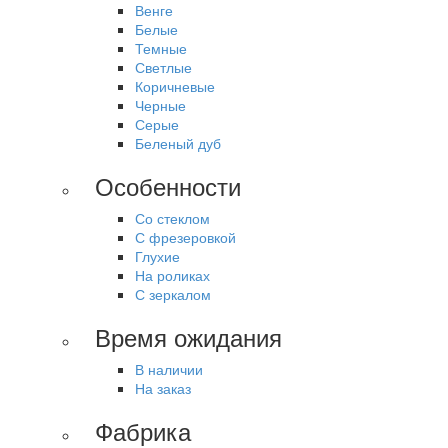
Венге
Белые
Темные
Светлые
Коричневые
Черные
Серые
Беленый дуб
Особенности
Со стеклом
С фрезеровкой
Глухие
На роликах
С зеркалом
Время ожидания
В наличии
На заказ
Фабрика