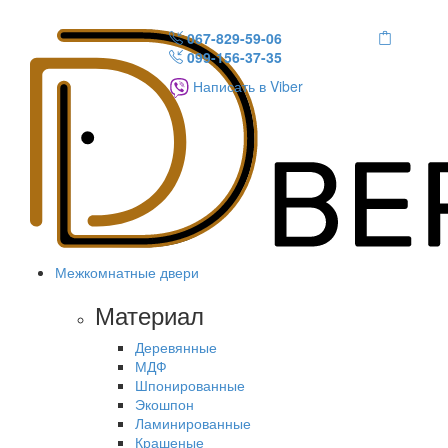
067-829-59-06
099-156-37-35
Написать в Viber
Межкомнатные двери
Материал
Деревянные
МДФ
Шпонированные
Экошпон
Ламинированные
Крашеные