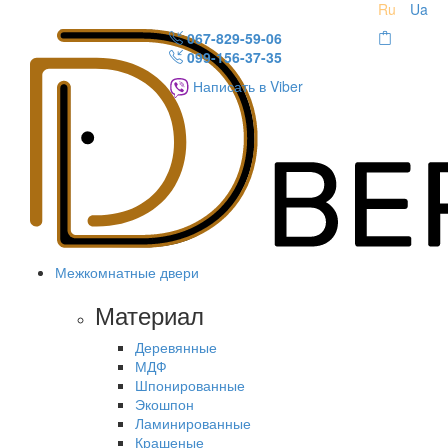
Ru
Ua
067-829-59-06
099-156-37-35
Написать в Viber
Межкомнатные двери
Материал
Деревянные
МДФ
Шпонированные
Экошпон
Ламинированные
Крашеные