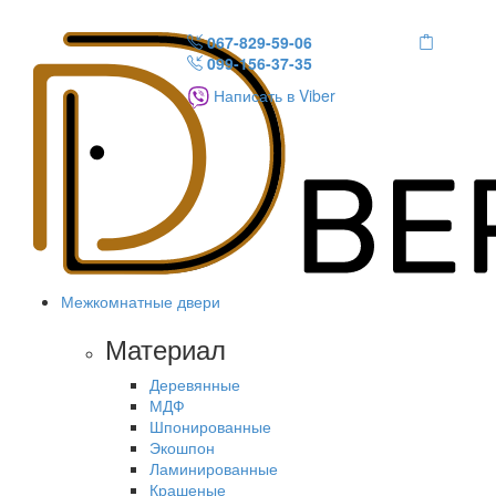
067-829-59-06
099-156-37-35
Написать в Viber
Межкомнатные двери
Материал
Деревянные
МДФ
Шпонированные
Экошпон
Ламинированные
Крашеные