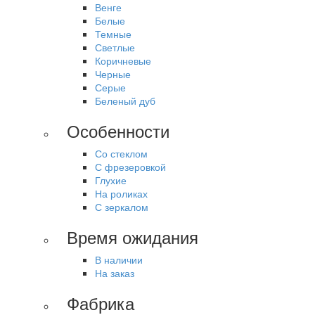
Венге
Белые
Темные
Светлые
Коричневые
Черные
Серые
Беленый дуб
Особенности
Со стеклом
С фрезеровкой
Глухие
На роликах
С зеркалом
Время ожидания
В наличии
На заказ
Фабрика