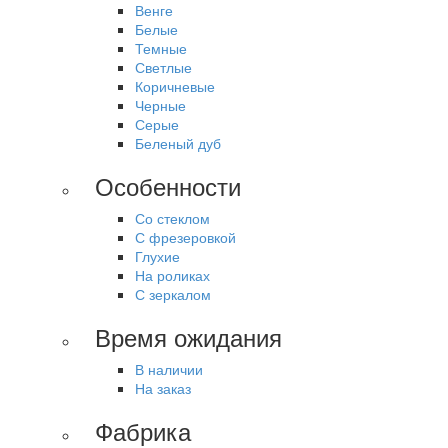
Венге
Белые
Темные
Светлые
Коричневые
Черные
Серые
Беленый дуб
Особенности
Со стеклом
С фрезеровкой
Глухие
На роликах
С зеркалом
Время ожидания
В наличии
На заказ
Фабрика