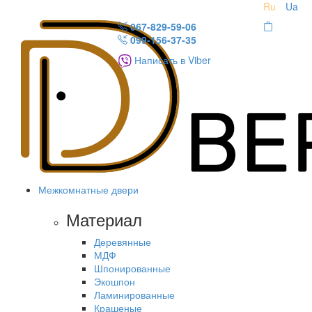
Ru
Ua
067-829-59-06
099-156-37-35
Написать в Viber
Межкомнатные двери
Материал
Деревянные
МДФ
Шпонированные
Экошпон
Ламинированные
Крашеные