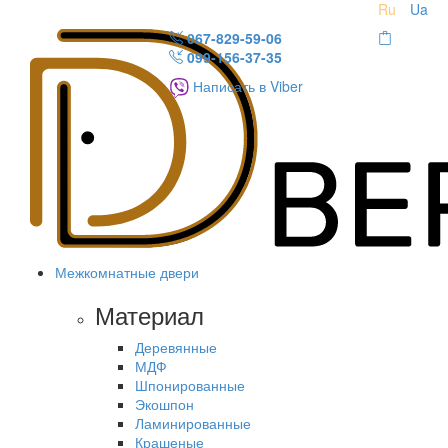
Ru
Ua
067-829-59-06
099-156-37-35
Написать в Viber
Межкомнатные двери
Материал
Деревянные
МДФ
Шпонированные
Экошпон
Ламинированные
Крашеные