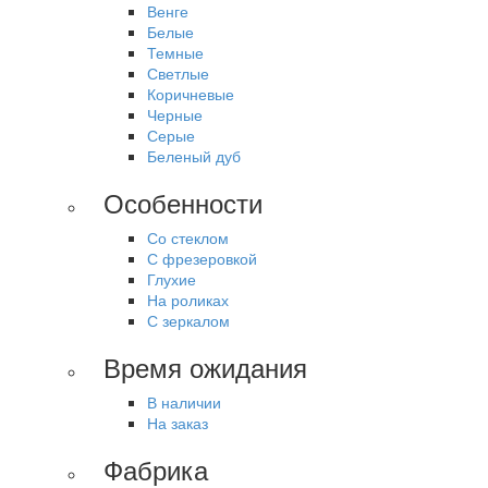
Венге
Белые
Темные
Светлые
Коричневые
Черные
Серые
Беленый дуб
Особенности
Со стеклом
С фрезеровкой
Глухие
На роликах
С зеркалом
Время ожидания
В наличии
На заказ
Фабрика