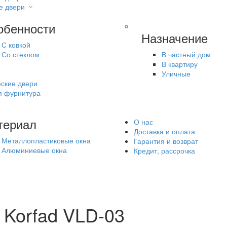
е двери
обенности
Назначение
С ковкой
Со стеклом
В частный дом
В квартиру
Уличные
ские двери
я фурнитура
териал
О нас
Доставка и оплата
Металлопластиковые окна
Гарантия и возврат
Алюминиевые окна
Кредит, рассрочка
Korfad VLD-03