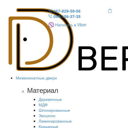
067-829-59-06
099-156-37-35
Написать в Viber
Межкомнатные двери
Материал
Деревянные
МДФ
Шпонированные
Экошпон
Ламинированные
Крашеные