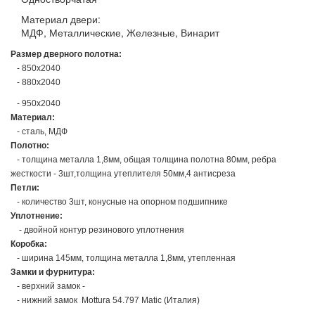
Материал двери:
МДФ, Металлические, Железные, Винарит
Размер дверного полотна:
- 850х2040
- 880х2040
- 950х2040
Материал:
- сталь, МДФ
Полотно:
- толщина металла 1,8мм, общая толщина полотна 80мм, ребра
жесткости - 3шт,толщина утеплителя 50мм,4 антисреза
Петли:
- количество 3шт, конусные на опорном подшипнике
Уплотнение:
- двойной контур резинового уплотнения
Коробка:
- ширина 145мм, толщина металла 1,8мм, утепленная
Замки и фурнитура:
- верхний замок -
- нижний замок Mottura 54.797 Matic (Италия)