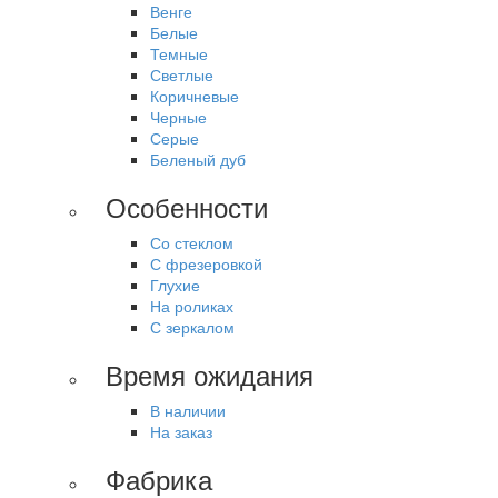
Венге
Белые
Темные
Светлые
Коричневые
Черные
Серые
Беленый дуб
Особенности
Со стеклом
С фрезеровкой
Глухие
На роликах
С зеркалом
Время ожидания
В наличии
На заказ
Фабрика